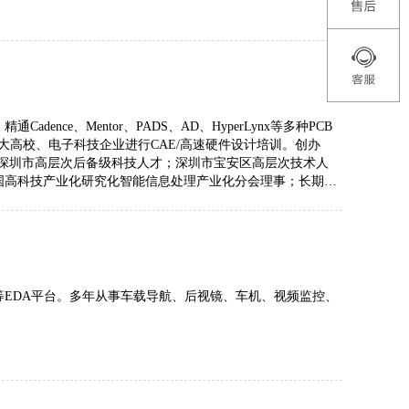
e、Mentor、PADS、AD、HyperLynx等多种PCB
大高校、电子科技企业进行CAE/高速硬件设计培训。创办
委培服务。深圳市高层次后备级科技人才；深圳市宝安区高层次技术人
中国高科技产业化研究化智能信息处理产业化分会理事；长期担
电路产业培训基地指导专家；长期带领公司PCB设计团队攻关
、AD等EDA平台。多年从事车载导航、后视镜、车机、视频监控、