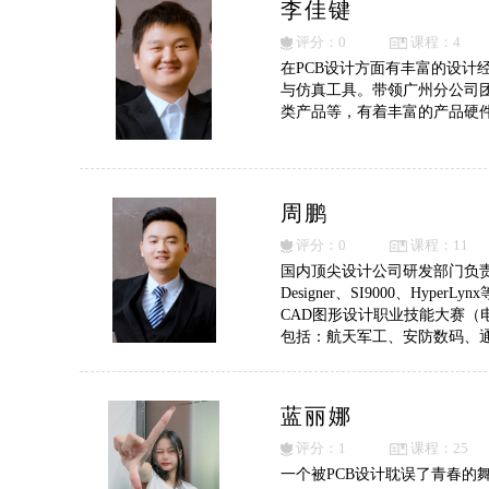
李佳键
评分：0
课程：4
在PCB设计方面有丰富的设计经验，
与仿真工具。带领广州分公司
类产品等，有着丰富的产品硬
周鹏
评分：0
课程：11
国内顶尖设计公司研发部门负责人，
Designer、SI9000、
CAD图形设计职业技能大赛
包括：航天军工、安防数码、
蓝丽娜
评分：1
课程：25
一个被PCB设计耽误了青春的