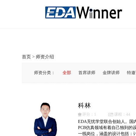
首页
>
师资介绍
师资分类：
全部
首席讲师
金牌讲师
特邀
科林
评分：1
课程：44
EDA无忧学堂联合创始人。国内某
PCB仿真领域有着自己独到的设计方
一线岗位，涵盖的设计包括：