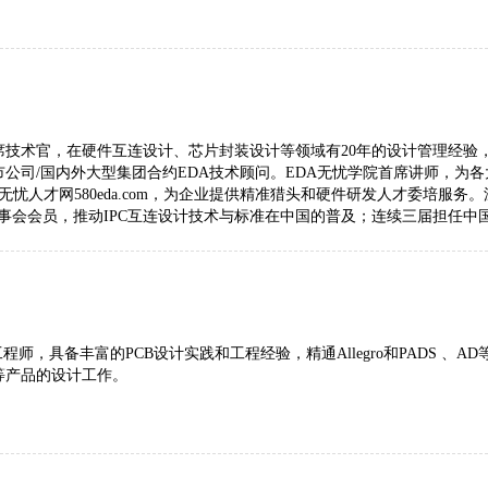
官，在硬件互连设计、芯片封装设计等领域有20年的设计管理经验，精通Cadenc
公司/国内外大型集团合约EDA技术顾问。EDA无忧学院首席讲师，为各
t和EDA无忧人才网580eda.com，为企业提供精准猎头和硬件研发人才
师理事会会员，推动IPC互连设计技术与标准在中国的普及；连续三届担任
专家；广东省CAD图形设计职业技能大赛（电子类）裁判；珠海市集成
疗、芯片等领域的高精尖设计与仿真项目
程师，具备丰富的PCB设计实践和工程经验，精通Allegro和PADS 
等产品的设计工作。