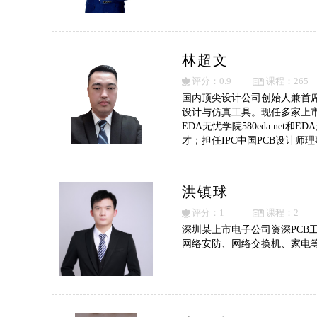
林超文
评分：0.9
课程：265
国内顶尖设计公司创始人兼首席技术
设计与仿真工具。现任多家上市
EDA无忧学院580eda.ne
才；担任IPC中国PCB设计
任广东省工程图学学会技能鉴定
军工、航天、通信、工控、医
洪镇球
评分：1
课程：2
深圳某上市电子公司资深PCB工
网络安防、网络交换机、家电