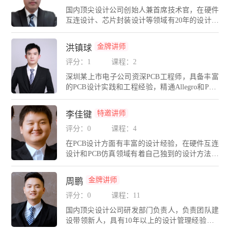
期带领团队长期奋战在PCB设计与仿真一线岗
国内顶尖设计公司创始人兼首席技术官，在硬件
位，涵盖的设计包括：计算机通信产品，多媒体
互连设计、芯片封装设计等领域有20年的设计管
产品，医疗仪器设备，交通运输设备，数码消费
理经验，精通Cadence、Mentor、PADS、AD、H
类产品等，有着丰富的设计与仿真经验。
yperLynx等多种PCB设计与仿真工具。现任多家
金牌讲师
洪镇球
上市公司/国内外大型集团合约EDA技术顾问。E
DA无忧学院首席讲师，为各大高校、电子科技
评分：1
课程：2
企业进行CAE/高速硬件设计培训。创办EDA无
深圳某上市电子公司资深PCB工程师，具备丰富
忧学院580eda.net和EDA无忧人才网580eda.com，
的PCB设计实践和工程经验，精通Allegro和PAD
为企业提供精准猎头和硬件研发人才委培服务。
S 、AD等EDA平台。多年从事车载导航、后视
深圳市高层次后备级科技人才；深圳市宝安区高
镜、车机、视频监控、网络安防、网络交换机、
层次技术人才；担任IPC中国PCB设计师理事会
特邀讲师
李佳键
家电等产品的设计工作。
会员，推动IPC互连设计技术与标准在中国的普
评分：0
课程：4
及；连续三届担任中国高科技产业化研究化智能
信息处理产业化分会理事；长期担任广东省工程
在PCB设计方面有丰富的设计经验，在硬件互连
图学学会技能鉴定专家；广东省CAD图形设计职
设计和PCB仿真领域有着自己独到的设计方法和
业技能大赛（电子类）裁判；珠海市集成电路产
理念。精通Cadence，PADS，AD，Hyperlynx，S
业培训基地指导专家；长期带领公司PCB设计团
igrity等多种PCB设计与仿真工具。带领广州分公
金牌讲师
周鹏
队攻关军工、航天、通信、工控、医疗、芯片等
司团队长期奋战在硬件设计与仿真一线岗位，涵
领域的高精尖设计与仿真项目
盖的设计包括：计算机通信产品，多媒体产品，
评分：0
课程：11
医疗仪器设备，交通运输设备，数码消费类产品
国内顶尖设计公司研发部门负责人，负责团队建
等，有着丰富的产品硬件设计与仿真经验。
设带领新人，具有10年以上的设计管理经验，E