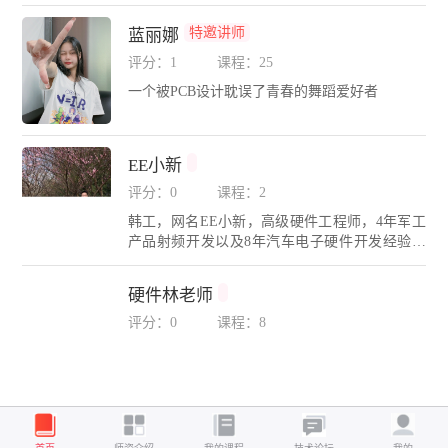
DA无忧学院金牌讲师，精通Cadence、Mentor、P
ADS、Altium Designer、SI9000、HyperLynx等多
特邀讲师
蓝丽娜
种EDA设计与仿真工具。为各大高校、电子科技
企业进行高速PCB实战设计培训，推动高速高密
评分：1
课程：25
度EDA设计行业技术发展。广东省CAD图形设计
一个被PCB设计耽误了青春的舞蹈爱好者
职业技能大赛（电子类）裁判；深圳信息职业技
术大学外聘教师；珠海技师学院、广东新安学院
等电子相关专业实训客座讲师；长期带领团队奋
战攻坚包括：航天军工、安防数码、通信设备、
EE小新
工控能源、汽车电子、医疗仪器、芯片等领域的
评分：0
课程：2
高难度设计与仿真项目。
韩工，网名EE小新，高级硬件工程师，4年军工
产品射频开发以及8年汽车电子硬件开发经验，
拥有多款百万级汽车量产产品开发经验，擅长硬
件电路设计、复杂故障定位、SIPI仿真、EMC设
硬件林老师
计等，专注于技术交流与经验分享。代表课程：
射频入门实战、27种常见元器件数据手册、电源
评分：0
课程：8
专题等。