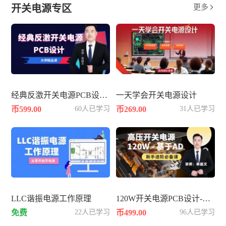
开关电源专区
更多

经典反激开关电源PCB设计-60W
一天学会开关电源设计
币599.00
60人已学习
币269.00
31人已学习
LLC谐振电源工作原理
120W开关电源PCB设计-基于AD
免费
22人已学习
币499.00
96人已学习