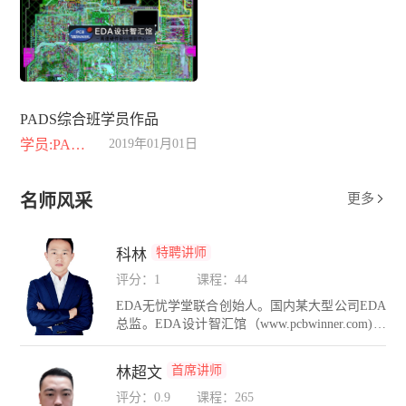
PADS综合班学员作品
学员:PADS综合班
2019年01月01日
名师风采
更多

特聘讲师
科林
评分：1
课程：44
EDA无忧学堂联合创始人。国内某大型公司EDA
总监。EDA设计智汇馆（www.pcbwinner.com)金
牌讲师。在PCB设计方面有着10年的设计经验，
在硬件互连设计和PCB仿真领域有着自己独到的
首席讲师
林超文
设计方法和理念。精通Cadence，PADS，AD，H
yperlynx，Sigrity等多种PCB设计与仿真工具。长
评分：0.9
课程：265