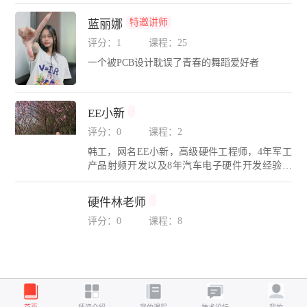
DA无忧学院金牌讲师，精通Cadence、Mentor、P
ADS、Altium Designer、SI9000、HyperLynx等多
特邀讲师
蓝丽娜
种EDA设计与仿真工具。为各大高校、电子科技
企业进行高速PCB实战设计培训，推动高速高密
评分：1
课程：25
度EDA设计行业技术发展。广东省CAD图形设计
一个被PCB设计耽误了青春的舞蹈爱好者
职业技能大赛（电子类）裁判；深圳信息职业技
术大学外聘教师；珠海技师学院、广东新安学院
等电子相关专业实训客座讲师；长期带领团队奋
战攻坚包括：航天军工、安防数码、通信设备、
EE小新
工控能源、汽车电子、医疗仪器、芯片等领域的
评分：0
课程：2
高难度设计与仿真项目。
韩工，网名EE小新，高级硬件工程师，4年军工
产品射频开发以及8年汽车电子硬件开发经验，
拥有多款百万级汽车量产产品开发经验，擅长硬
件电路设计、复杂故障定位、SIPI仿真、EMC设
硬件林老师
计等，专注于技术交流与经验分享。代表课程：
射频入门实战、27种常见元器件数据手册、电源
评分：0
课程：8
专题等。