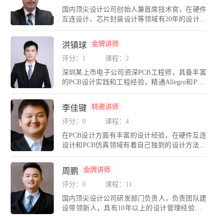
期带领团队长期奋战在PCB设计与仿真一线岗
国内顶尖设计公司创始人兼首席技术官，在硬件
位，涵盖的设计包括：计算机通信产品，多媒体
互连设计、芯片封装设计等领域有20年的设计管
产品，医疗仪器设备，交通运输设备，数码消费
理经验，精通Cadence、Mentor、PADS、AD、H
类产品等，有着丰富的设计与仿真经验。
yperLynx等多种PCB设计与仿真工具。现任多家
金牌讲师
洪镇球
上市公司/国内外大型集团合约EDA技术顾问。E
DA无忧学院首席讲师，为各大高校、电子科技
评分：1
课程：2
企业进行CAE/高速硬件设计培训。创办EDA无
深圳某上市电子公司资深PCB工程师，具备丰富
忧学院580eda.net和EDA无忧人才网580eda.com，
的PCB设计实践和工程经验，精通Allegro和PAD
为企业提供精准猎头和硬件研发人才委培服务。
S 、AD等EDA平台。多年从事车载导航、后视
深圳市高层次后备级科技人才；深圳市宝安区高
镜、车机、视频监控、网络安防、网络交换机、
层次技术人才；担任IPC中国PCB设计师理事会
特邀讲师
李佳键
家电等产品的设计工作。
会员，推动IPC互连设计技术与标准在中国的普
评分：0
课程：4
及；连续三届担任中国高科技产业化研究化智能
信息处理产业化分会理事；长期担任广东省工程
在PCB设计方面有丰富的设计经验，在硬件互连
图学学会技能鉴定专家；广东省CAD图形设计职
设计和PCB仿真领域有着自己独到的设计方法和
业技能大赛（电子类）裁判；珠海市集成电路产
理念。精通Cadence，PADS，AD，Hyperlynx，S
业培训基地指导专家；长期带领公司PCB设计团
igrity等多种PCB设计与仿真工具。带领广州分公
金牌讲师
周鹏
队攻关军工、航天、通信、工控、医疗、芯片等
司团队长期奋战在硬件设计与仿真一线岗位，涵
领域的高精尖设计与仿真项目
盖的设计包括：计算机通信产品，多媒体产品，
评分：0
课程：11
医疗仪器设备，交通运输设备，数码消费类产品
国内顶尖设计公司研发部门负责人，负责团队建
等，有着丰富的产品硬件设计与仿真经验。
设带领新人，具有10年以上的设计管理经验，E