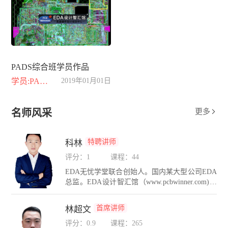
PADS综合班学员作品
学员:PADS综合班
2019年01月01日
名师风采
更多

特聘讲师
科林
评分：1
课程：44
EDA无忧学堂联合创始人。国内某大型公司EDA
总监。EDA设计智汇馆（www.pcbwinner.com)金
牌讲师。在PCB设计方面有着10年的设计经验，
在硬件互连设计和PCB仿真领域有着自己独到的
首席讲师
林超文
设计方法和理念。精通Cadence，PADS，AD，H
yperlynx，Sigrity等多种PCB设计与仿真工具。长
评分：0.9
课程：265