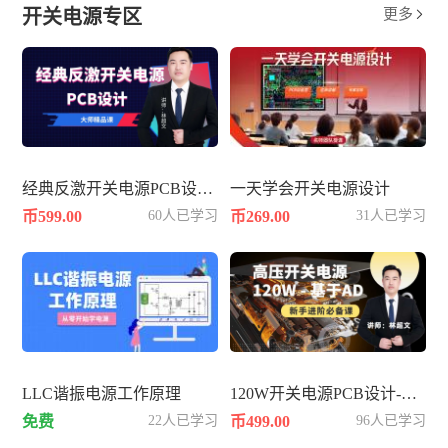
开关电源专区
更多

经典反激开关电源PCB设计-60W
一天学会开关电源设计
币599.00
60人已学习
币269.00
31人已学习
LLC谐振电源工作原理
120W开关电源PCB设计-基于AD
免费
22人已学习
币499.00
96人已学习