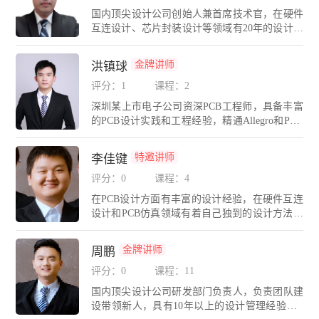
期带领团队长期奋战在PCB设计与仿真一线岗
国内顶尖设计公司创始人兼首席技术官，在硬件
位，涵盖的设计包括：计算机通信产品，多媒体
互连设计、芯片封装设计等领域有20年的设计管
产品，医疗仪器设备，交通运输设备，数码消费
理经验，精通Cadence、Mentor、PADS、AD、H
类产品等，有着丰富的设计与仿真经验。
yperLynx等多种PCB设计与仿真工具。现任多家
金牌讲师
洪镇球
上市公司/国内外大型集团合约EDA技术顾问。E
DA无忧学院首席讲师，为各大高校、电子科技
评分：1
课程：2
企业进行CAE/高速硬件设计培训。创办EDA无
深圳某上市电子公司资深PCB工程师，具备丰富
忧学院580eda.net和EDA无忧人才网580eda.com，
的PCB设计实践和工程经验，精通Allegro和PAD
为企业提供精准猎头和硬件研发人才委培服务。
S 、AD等EDA平台。多年从事车载导航、后视
深圳市高层次后备级科技人才；深圳市宝安区高
镜、车机、视频监控、网络安防、网络交换机、
层次技术人才；担任IPC中国PCB设计师理事会
特邀讲师
李佳键
家电等产品的设计工作。
会员，推动IPC互连设计技术与标准在中国的普
评分：0
课程：4
及；连续三届担任中国高科技产业化研究化智能
信息处理产业化分会理事；长期担任广东省工程
在PCB设计方面有丰富的设计经验，在硬件互连
图学学会技能鉴定专家；广东省CAD图形设计职
设计和PCB仿真领域有着自己独到的设计方法和
业技能大赛（电子类）裁判；珠海市集成电路产
理念。精通Cadence，PADS，AD，Hyperlynx，S
业培训基地指导专家；长期带领公司PCB设计团
igrity等多种PCB设计与仿真工具。带领广州分公
金牌讲师
周鹏
队攻关军工、航天、通信、工控、医疗、芯片等
司团队长期奋战在硬件设计与仿真一线岗位，涵
领域的高精尖设计与仿真项目
盖的设计包括：计算机通信产品，多媒体产品，
评分：0
课程：11
医疗仪器设备，交通运输设备，数码消费类产品
国内顶尖设计公司研发部门负责人，负责团队建
等，有着丰富的产品硬件设计与仿真经验。
设带领新人，具有10年以上的设计管理经验，E