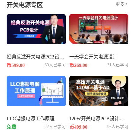
开关电源专区
更多

经典反激开关电源PCB设计-60W
一天学会开关电源设计
币599.00
60人已学习
币269.00
31人已学习
LLC谐振电源工作原理
120W开关电源PCB设计-基于AD
免费
22人已学习
币499.00
96人已学习