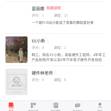
DA无忧学院金牌讲师，精通Cadence、Mentor、P
ADS、Altium Designer、SI9000、HyperLynx等多
特邀讲师
蓝丽娜
种EDA设计与仿真工具。为各大高校、电子科技
企业进行高速PCB实战设计培训，推动高速高密
评分：1
课程：25
度EDA设计行业技术发展。广东省CAD图形设计
一个被PCB设计耽误了青春的舞蹈爱好者
职业技能大赛（电子类）裁判；深圳信息职业技
术大学外聘教师；珠海技师学院、广东新安学院
等电子相关专业实训客座讲师；长期带领团队奋
战攻坚包括：航天军工、安防数码、通信设备、
EE小新
工控能源、汽车电子、医疗仪器、芯片等领域的
评分：0
课程：2
高难度设计与仿真项目。
韩工，网名EE小新，高级硬件工程师，4年军工
产品射频开发以及8年汽车电子硬件开发经验，
拥有多款百万级汽车量产产品开发经验，擅长硬
件电路设计、复杂故障定位、SIPI仿真、EMC设
硬件林老师
计等，专注于技术交流与经验分享。代表课程：
射频入门实战、27种常见元器件数据手册、电源
评分：0
课程：8
专题等。