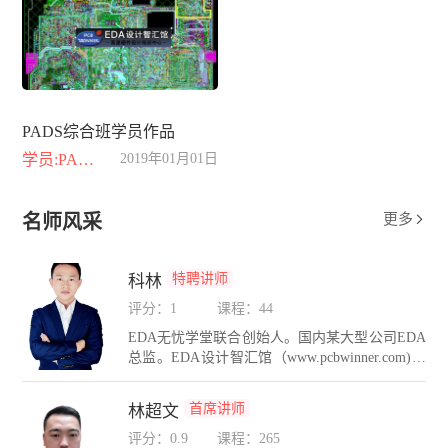
PADS综合班学员作品
学员:PADS综合班
2019年01月01日
名师风采
更多

特聘讲师
科林
评分：1
课程：44
EDA无忧学堂联合创始人。国内某大型公司EDA
总监。EDA设计智汇馆（www.pcbwinner.com)金
牌讲师。在PCB设计方面有着10年的设计经验，
在硬件互连设计和PCB仿真领域有着自己独到的
首席讲师
林超文
设计方法和理念。精通Cadence，PADS，AD，H
yperlynx，Sigrity等多种PCB设计与仿真工具。长
评分：0.9
课程：265